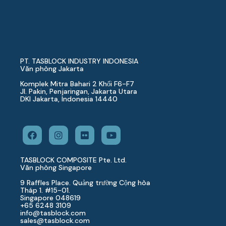
PT. TASBLOCK INDUSTRY INDONESIA
Văn phòng Jakarta
Komplek Mitra Bahari 2 Khối F6-F7
Jl. Pakin, Penjaringan, Jakarta Utara
DKI Jakarta, Indonesia 14440
TASBLOCK COMPOSITE Pte. Ltd.
Văn phòng Singapore
9 Raffles Place. Quảng trường Cộng hòa
Tháp 1. #15-01.
Singapore 048619
+65 6248 3109
info@tasblock.com
sales@tasblock.com