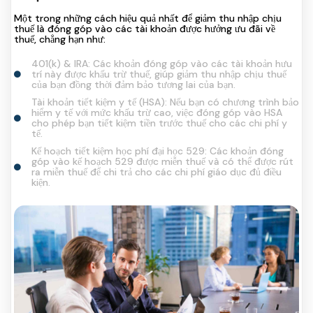
Một trong những cách hiệu quả nhất để giảm thu nhập chịu
thuế là đóng góp vào các tài khoản được hưởng ưu đãi về
thuế, chẳng hạn như:
401(k) & IRA: Các khoản đóng góp vào các tài khoản hưu
trí này được khấu trừ thuế, giúp giảm thu nhập chịu thuế
của bạn đồng thời đảm bảo tương lai của bạn.
Tài khoản tiết kiệm y tế (HSA): Nếu bạn có chương trình bảo
hiểm y tế với mức khấu trừ cao, việc đóng góp vào HSA
cho phép bạn tiết kiệm tiền trước thuế cho các chi phí y
tế.
Kế hoạch tiết kiệm học phí đại học 529: Các khoản đóng
góp vào kế hoạch 529 được miễn thuế và có thể được rút
ra miễn thuế để chi trả cho các chi phí giáo dục đủ điều
kiện.