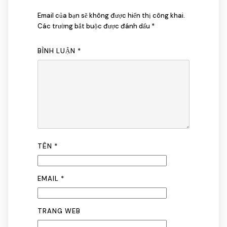
Email của bạn sẽ không được hiển thị công khai.
Các trường bắt buộc được đánh dấu
*
BÌNH LUẬN
*
TÊN
*
EMAIL
*
TRANG WEB