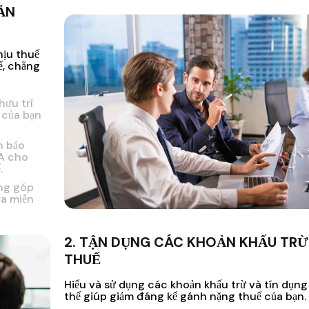
ẢN
hịu thuế
ế, chẳng
hưu trí
 của bạn
h bảo
SA cho
.
óng góp
ra miễn
2. TẬN DỤNG CÁC KHOẢN KHẤU TRỪ
THUẾ
Hiểu và sử dụng các khoản khấu trừ và tín dụng
thể giúp giảm đáng kể gánh nặng thuế của bạn.