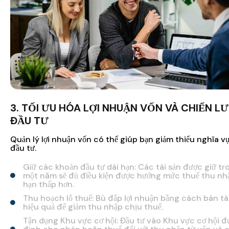
3. TỐI ƯU HÓA LỢI NHUẬN VỐN VÀ CHIẾN L
ĐẦU TƯ
Quản lý lợi nhuận vốn có thể giúp bạn giảm thiểu nghĩa vụ
đầu tư.
Giữ các khoản đầu tư dài hạn: Các tài sản được giữ t
một năm sẽ đủ điều kiện được hưởng mức thuế thu nh
hạn thấp hơn.
Thu hoạch lỗ thuế: Bù đắp lợi nhuận bằng cách bán tà
hiệu quả để giảm thu nhập chịu thuế.
Tận dụng Khu vực cơ hội: Đầu tư vào Khu vực cơ hội đ