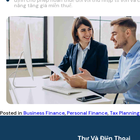
định cho phép hoãn thuế đối với thu nhập từ vốn và 
năng tăng giá miễn thuế.
Posted in
Business Finance
,
Personal Finance
,
Tax Planning
Thư Và Điện Thoại