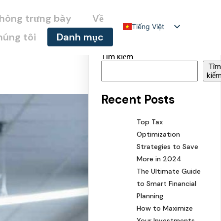
hòng trưng bày
Về
Tiếng Việt
húng tôi
Danh mục
English
Tìm kiếm
Tìm
kiế
Recent Posts
Top Tax
Optimization
Strategies to Save
More in 2024
The Ultimate Guide
to Smart Financial
Planning
How to Maximize
Your Investments