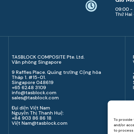
09:00 -
Thứ Hai
TASBLOCK COMPOSITE Pte. Ltd.
Văn phòng Singapore
9 Raffles Place. Quảng trường Cộng hòa
Tháp 1. #15-01.
Singapore 048619
+65 6248 3109
info@tasblock.com
sales@tasblock.com
Đại diện Việt Nam
Nguyễn Thị Thanh Huệ:
+84 903 86 86 18
To provide 
Việt Nam
@tasblock.com
and/or acce
to process 