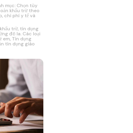
anh mục: Chọn tùy
hoản khấu trừ theo
 chi phí y tế và
hấu trừ, tín dụng
ng đô la. Các loại
ẻ em, Tín dụng
n tín dụng giáo