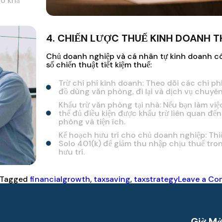
có khả
4. CHIẾN LƯỢC THUẾ KINH DOANH 
Chủ doanh nghiệp và cá nhân tự kinh doanh có
số chiến thuật tiết kiệm thuế:
Trừ chi phí kinh doanh: Theo dõi các chi ph
đồ dùng văn phòng, đi lại và dịch vụ chuyên
Khấu trừ văn phòng tại nhà: Nếu bạn làm việc
thể đủ điều kiện được khấu trừ liên quan đế
phòng và tiện ích.
Kế hoạch hưu trí cho chủ doanh nghiệp: Thiế
Solo 401(k) để giảm thu nhập chịu thuế tron
hưu trí.
Tagged
financialgrowth
,
taxsaving
,
taxstrategy
Leave a C
Giờ M