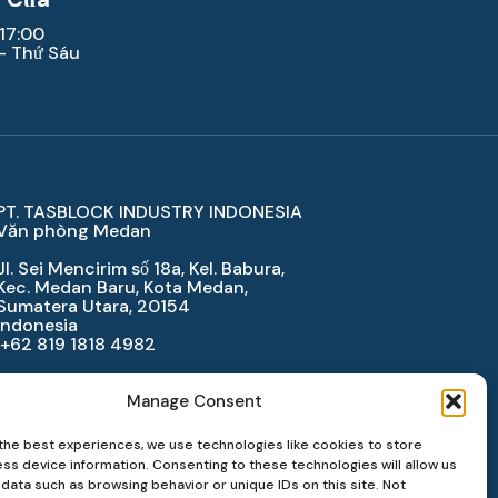
Save
 17:00
More
 - Thứ Sáu
in
2024
PT. TASBLOCK INDUSTRY INDONESIA
Văn phòng Medan
Jl. Sei Mencirim số 18a, Kel. Babura,
Kec. Medan Baru, Kota Medan,
Sumatera Utara, 20154
Indonesia
+62 819 1818 4982
PT. TASBLOCK INDUSTRY INDONESIA
Nhà máy Serang
Manage Consent
JL. Raya Serang KM. 68.
the best experiences, we use technologies like cookies to store
Desa Julang, Kec. Cikande, Kab. Serang,
ss device information. Consenting to these technologies will allow us
Banten, Indonesia
data such as browsing behavior or unique IDs on this site. Not
+62 254 7951472