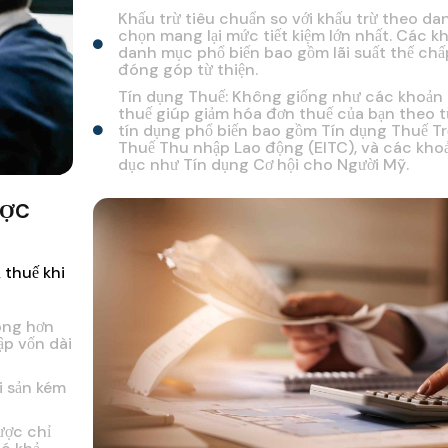
Khấu trừ tiêu chuẩn so với khấu trừ theo d
chọn mang lại mức tiết kiệm lớn nhất. Các k
danh mục phổ biến bao gồm lãi suất thế chấp,
đóng góp từ thiện.
Tín dụng Thuế: Không giống như các khoản k
thuế giúp giảm hóa đơn thuế của bạn theo từ
tín dụng phổ biến bao gồm Tín dụng Thuế Tr
Thuế Thu nhập Lao động (EITC), và các khoả
dục như Tín dụng Cơ hội cho Người Mỹ.
ƯỢC
 thuế khi
rong hơn
ập vốn dài
i sản kém
ược chỉ