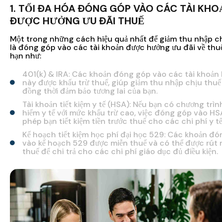
1. TỐI ĐA HÓA ĐÓNG GÓP VÀO CÁC TÀI KHO
ĐƯỢC HƯỞNG ƯU ĐÃI THUẾ
Một trong những cách hiệu quả nhất để giảm thu nhập c
là đóng góp vào các tài khoản được hưởng ưu đãi về thu
hạn như:
401(k) & IRA: Các khoản đóng góp vào các tài khoản 
này được khấu trừ thuế, giúp giảm thu nhập chịu thuế
đồng thời đảm bảo tương lai của bạn.
Tài khoản tiết kiệm y tế (HSA): Nếu bạn có chương trìn
hiểm y tế với mức khấu trừ cao, việc đóng góp vào H
phép bạn tiết kiệm tiền trước thuế cho các chi phí y tế
Kế hoạch tiết kiệm học phí đại học 529: Các khoản đ
vào kế hoạch 529 được miễn thuế và có thể được rút 
thuế để chi trả cho các chi phí giáo dục đủ điều kiện.